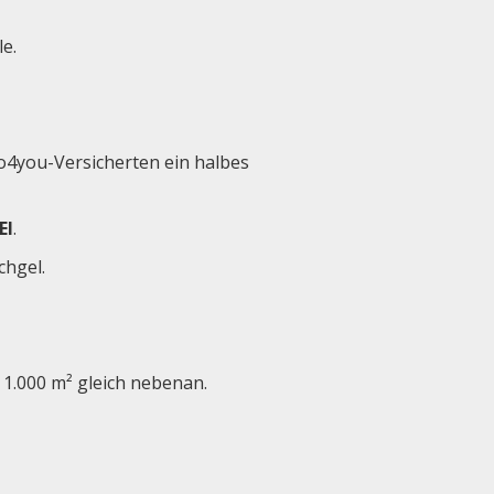
le.
go4you-Versicherten ein halbes
EI
.
chgel.
 1.000 m² gleich nebenan.