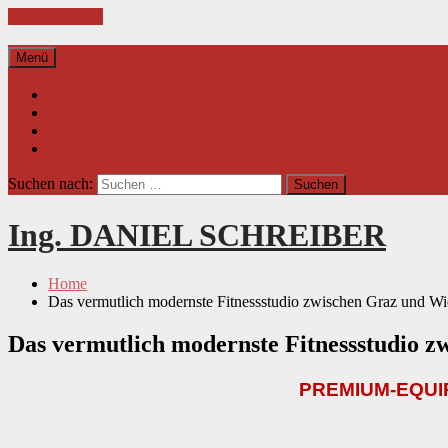
Skip to content
Menü
Startseite
das erste KI Fitnessstudio in der Region
Die Corona-Diffamierung meiner Person und der Marke FI
Datenschutzerklärung
Suchen nach:
Ing. DANIEL SCHREIBER
Home
Das vermutlich modernste Fitnessstudio zwischen Graz und Wi
Das vermutlich modernste Fitnessstudio z
PREMIUM-EQUI