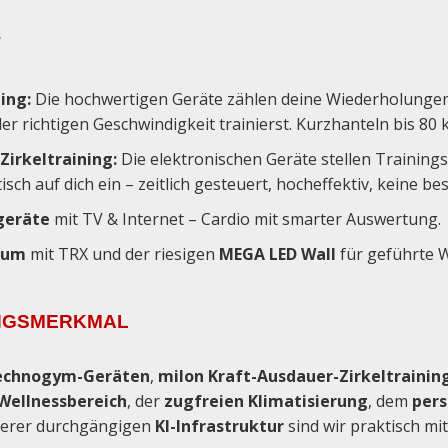
T
ing:
Die hochwertigen Geräte zählen deine Wiederholungen
 der richtigen Geschwindigkeit trainierst. Kurzhanteln bis 80 
Zirkeltraining:
Die elektronischen Geräte stellen Trainings
isch auf dich ein – zeitlich gesteuert, hocheffektiv, keine b
geräte
mit TV & Internet – Cardio mit smarter Auswertung.
Raum
mit TRX und der riesigen
MEGA LED Wall
für geführte 
UNGSMERKMAL
echnogym-Geräten
,
milon Kraft-Ausdauer-Zirkeltrainin
Wellnessbereich
, der
zugfreien Klimatisierung
, dem
pers
erer durchgängigen
KI-Infrastruktur
sind wir praktisch mi