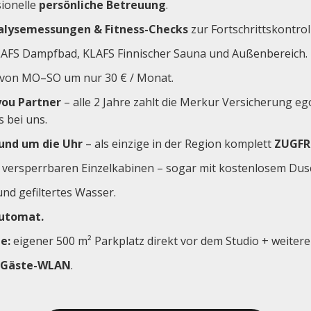
sionelle
persönliche Betreuung
.
alysemessungen & Fitness-Checks
zur Fortschrittskontrol
AFS Dampfbad, KLAFS Finnischer Sauna und Außenbereich.
von MO–SO um nur 30 € / Monat.
ou Partner
– alle 2 Jahre zahlt die Merkur Versicherung e
s bei uns.
und um die Uhr
– als einzige in der Region komplett
ZUGFR
 versperrbaren Einzelkabinen – sogar mit kostenlosem Dus
nd gefiltertes Wasser.
utomat.
e:
eigener 500 m² Parkplatz direkt vor dem Studio + weitere
Gäste-WLAN
.