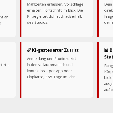
Mahlzeiten erfassen, Vorschläge
Dein 
erhalten, Fortschritt im Blick. Die
dire
KI begleitet dich auch außerhalb
Frag
nt an
des Studios.
dein
d
🔓 KI-gesteuerter Zutritt
📊 B
Stat
n
Anmeldung und Studiozutritt
rtet –
laufen vollautomatisch und
Rangl
kontaktlos – per App oder
Körp
Chipkarte, 365 Tage im Jahr.
biolo
ausg
aufbe