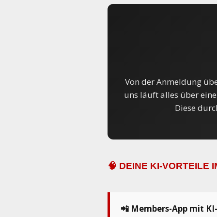
Von der Anmeldung über
uns läuft alles über ein
Diese durc
🧠 DEINE KI-VORTEILE I
📲 Members-App mit KI